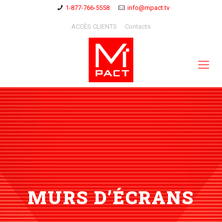
1-877-766-5558
info@mpact.tv
ACCÈS CLIENTS
Contacts
MURS D’ÉCRANS