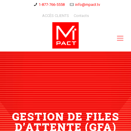
1-877-766-5558
info@mpact.tv
ACCÈS CLIENTS
Contacts
GESTION DE FILES
D’ATTENTE (GFA)